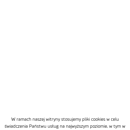
pojazdów do przewozu towarów (w zakresie
statycznym i dynamicznym),
ISO 27956 – Pojazdy drogowe – Zabezpieczanie
ładunków w samochodach dostawczych, · ISO
10542-1 – Wymagania projektowe i eksploatacyjne
dla mocowań szynowych wózków inwalidzkich
w podłodze (WTORS),
PN-S-48007:1997 – Pojazdy drogowe – Zamki
i zawiasy drzwi i pokryw oraz spinacze burt skrzyń
ładunkowych,
PN-ISO 3795 – Pojazdy drogowe oraz ciągniki,
maszyny rolnicze i leśne – Określanie palności
materiałów stosowanych wewnątrz pojazdów.
Warunki techniczne:
WT/059/PIMOT/22 – bagażniki i inne urządzenia
W ramach naszej witryny stosujemy pliki cookies w celu
świadczenia Państwu usług na najwyższym poziomie, w tym w
mocowane na pojazdach,