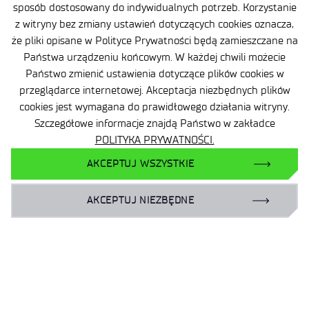
sposób dostosowany do indywidualnych potrzeb. Korzystanie
WT/008/PIMOT/18 – linki holownicze,
z witryny bez zmiany ustawień dotyczących cookies oznacza,
WT/108/PIMOT/16 – pokrowce siedzeń
że pliki opisane w Polityce Prywatności będą zamieszczane na
samochodów wyposażonych w boczne poduszki
Państwa urządzeniu końcowym. W każdej chwili możecie
powietrzne.
Państwo zmienić ustawienia dotyczące plików cookies w
przeglądarce internetowej. Akceptacja niezbędnych plików
cookies jest wymagana do prawidłowego działania witryny.
Szczegółowe informacje znajdą Państwo w zakładce
POLITYKA PRYWATNOŚCI.
AKCEPTUJ WSZYSTKIE
AKCEPTUJ NIEZBĘDNE
Ochrona danych osobowych (RODO)
Deklaracja dostępności
Polityka prywatności
Zgłaszanie naruszeń prawa