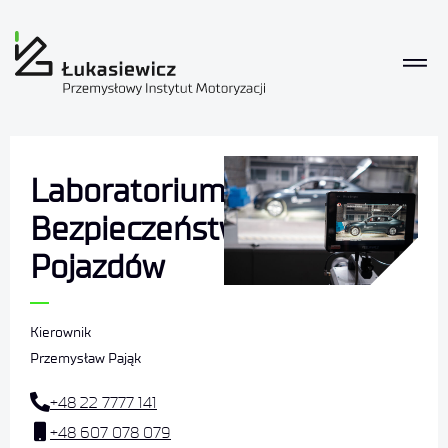
Laboratorium
Bezpieczeństwa
Pojazdów
Kierownik
Przemysław Pająk
+48 22 7777 141
+48 607 078 079