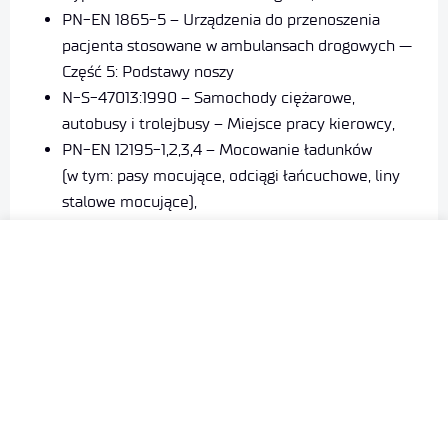
PN-EN 1865-5 – Urządzenia do przenoszenia
pacjenta stosowane w ambulansach drogowych —
Część 5: Podstawy noszy
N-S-47013:1990 – Samochody ciężarowe,
autobusy i trolejbusy – Miejsce pracy kierowcy,
PN-EN 12195-1,2,3,4 – Mocowanie ładunków
(w tym: pasy mocujące, odciągi łańcuchowe, liny
stalowe mocujące),
PN-EN 12640 – Mocowanie ładunków
na pojazdach drogowych – Punkty mocowania
na pojazdach używanych do przewozu towarów,
PN-EN 12641-2 – Intermodalne jednostki
ładunkowe i pojazdy do przewozu towarów —
Opończe — Część 2: Wymagania minimalne dla
opończy bocznych
PN-EN 12642 – Zabezpieczanie ładunków
na pojazdach drogowych – Konstrukcja nadwozi