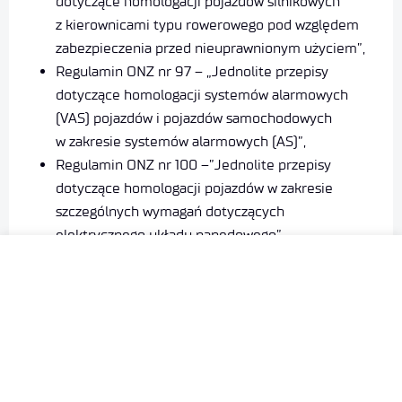
dotyczące homologacji pojazdów silnikowych
z kierownicami typu rowerowego pod względem
zabezpieczenia przed nieuprawnionym użyciem”,
Regulamin ONZ nr 97 – „Jednolite przepisy
dotyczące homologacji systemów alarmowych
(VAS) pojazdów i pojazdów samochodowych
w zakresie systemów alarmowych (AS)”,
Regulamin ONZ nr 100 –”Jednolite przepisy
dotyczące homologacji pojazdów w zakresie
szczególnych wymagań dotyczących
elektrycznego układu napędowego”,
Regulamin ONZ nr 116 – „Jednolite przepisy
techniczne dotyczące zabezpieczenia pojazdów
samochodowych przed nieuprawnionym użyciem”.
Laboratorium deklaruje, że usługi, które świadczy
w ramach swojej działalności laboratoryjnej,
realizowane są zgodnie z normą PN-EN ISO/IEC