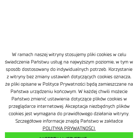
17025:2018-02.
W ramach naszej witryny stosujemy pliki cookies w celu
świadczenia Państwu usług na najwyższym poziomie, w tym w
sposób dostosowany do indywidualnych potrzeb. Korzystanie
z witryny bez zmiany ustawień dotyczących cookies oznacza,
Ochrona danych osobowych (RODO)
że pliki opisane w Polityce Prywatności będą zamieszczane na
Deklaracja dostępności
Państwa urządzeniu końcowym. W każdej chwili możecie
Państwo zmienić ustawienia dotyczące plików cookies w
Polityka prywatności
przeglądarce internetowej. Akceptacja niezbędnych plików
cookies jest wymagana do prawidłowego działania witryny.
Zgłaszanie naruszeń prawa
Szczegółowe informacje znajdą Państwo w zakładce
POLITYKA PRYWATNOŚCI.
Plan równości (GEP)