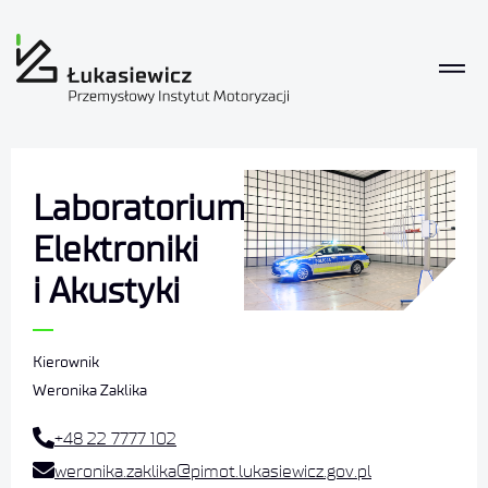
Laboratorium
Elektroniki
i Akustyki​
Kierownik
Weronika Zaklika
+48 22 7777 102
weronika.zaklika@pimot.lukasiewicz.gov.pl