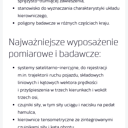
sprężysto-tłumiącej zawieszenia,
stanowisko do wyznaczania charakterystyki układu
kierowniczego,
poligony badawcze w różnych częściach kraju.
Najważniejsze wyposażenie
pomiarowe i badawcze:
systemy satelitarno-inercyjne, do rejestracji
m.in. trajektorii ruchu pojazdu, składowych
liniowych i kątowych wektora prędkości
i przyśpieszenia w trzech kierunkach i wokół
trzech osi,
czujniki siły, w tym siły uciągu i nacisku na pedał
hamulca,
kierownice tensometryczne ze zintegrowanymi
czujnikami siły i kąta obrotu,