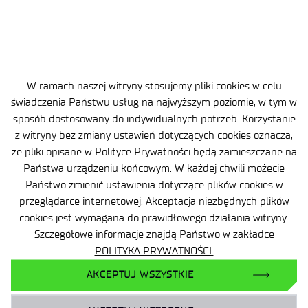
środowiskowych,
Normy Obronnej NO-23-A202 – Lądowe
pojazdy bojowe i wsparcia. Brodzenie
i pływanie. Wymagania ogólne,
Normy Obronnej NO-25-A200 – Wojskowe
W ramach naszej witryny stosujemy pliki cookies w celu
pojazdy samochodowe. Wyposażenie.
świadczenia Państwu usług na najwyższym poziomie, w tym w
sposób dostosowany do indywidualnych potrzeb. Korzystanie
Laboratorium deklaruje, że usługi, które świadczy
z witryny bez zmiany ustawień dotyczących cookies oznacza,
w ramach swojej działalności laboratoryjnej,
że pliki opisane w Polityce Prywatności będą zamieszczane na
realizowane są zgodnie z normą PN-EN ISO/IEC
Państwa urządzeniu końcowym. W każdej chwili możecie
17025:2018-02.
Państwo zmienić ustawienia dotyczące plików cookies w
przeglądarce internetowej. Akceptacja niezbędnych plików
cookies jest wymagana do prawidłowego działania witryny.
Szczegółowe informacje znajdą Państwo w zakładce
POLITYKA PRYWATNOŚCI.
AKCEPTUJ WSZYSTKIE