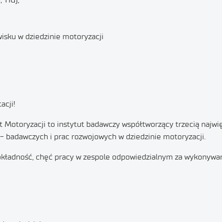
sku w dziedzinie motoryzacji
acji!
 Motoryzacji to instytut badawczy współtworzący trzecią najw
o- badawczych i prac rozwojowych w dziedzinie motoryzacji.
kładność, chęć pracy w zespole odpowiedzialnym za wykonywan