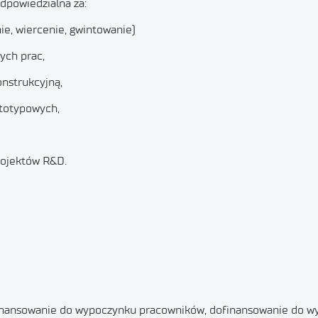
dpowiedzialna za:
nie, wiercenie, gwintowanie)
ych prac,
nstrukcyjną,
ototypowych,
rojektów R&D.
ofinansowanie do wypoczynku pracowników, dofinansowanie do w