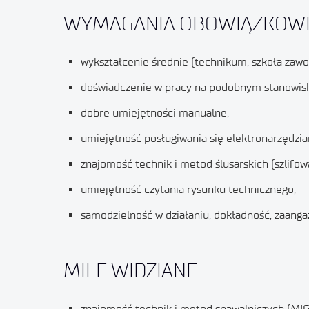
WYMAGANIA OBOWIĄZKOWE
wykształcenie średnie (technikum, szkoła zaw
doświadczenie w pracy na podobnym stanowis
dobre umiejętności manualne,
umiejętność posługiwania się elektronarzędzia
znajomość technik i metod ślusarskich (szlifowan
umiejętność czytania rysunku technicznego,
samodzielność w działaniu, dokładność, zaanga
MILE WIDZIANE
znajomość technik i metod spawalniczych (MIG,