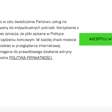
 DO LISTY OFERT
PRZEJDŹ DO LISTY WYNIKÓW 
es w celu świadczenia Państwu usług na
any do indywidualnych potrzeb. Korzystanie z
s oznacza, że pliki opisane w Polityce
AKCEPTUJ W
ządzeniu końcowym. W każdej chwili możecie
ookies w przeglądarce internetowej.
ymagana do prawidłowego działania witryny.
kładce
POLITYKA PRYWATNOŚCI.