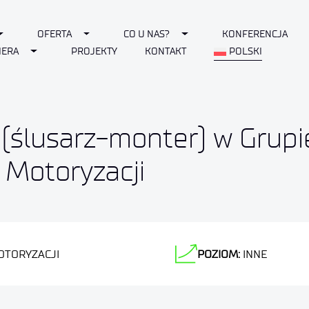
Toggle Dropdown
Toggle Dropdown
Toggle Dropdown
OFERTA
CO U NAS?
KONFERENCJA
Toggle Dropdown
IERA
PROJEKTY
KONTAKT
POLSKI
 (ślusarz-monter) w Grup
 Motoryzacji
OTORYZACJI
POZIOM:
INNE