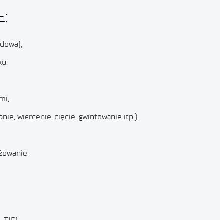
:
odowa),
ku,
mi,
ie, wiercenie, cięcie, gwintowanie itp.),
żowanie.
 TIG),