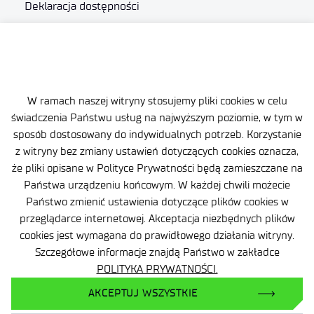
Deklaracja dostępności
Polityka prywatności
Zgłaszanie naruszeń prawa
Plan równości (GEP)
W ramach naszej witryny stosujemy pliki cookies w celu
świadczenia Państwu usług na najwyższym poziomie, w tym w
Skargi i odwołania
sposób dostosowany do indywidualnych potrzeb. Korzystanie
z witryny bez zmiany ustawień dotyczących cookies oznacza,
Zamówienia publiczne
że pliki opisane w Polityce Prywatności będą zamieszczane na
Państwa urządzeniu końcowym. W każdej chwili możecie
Polityka Cookie
Państwo zmienić ustawienia dotyczące plików cookies w
przeglądarce internetowej. Akceptacja niezbędnych plików
cookies jest wymagana do prawidłowego działania witryny.
Szczegółowe informacje znajdą Państwo w zakładce
POLITYKA PRYWATNOŚCI.
AKCEPTUJ WSZYSTKIE