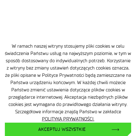
Ochrona danych osobowych (RODO)
W ramach naszej witryny stosujemy pliki cookies w celu
Deklaracja dostępności
świadczenia Państwu usług na najwyższym poziomie, w tym w
sposób dostosowany do indywidualnych potrzeb. Korzystanie
Polityka prywatności
z witryny bez zmiany ustawień dotyczących cookies oznacza,
że pliki opisane w Polityce Prywatności będą zamieszczane na
Zgłaszanie naruszeń prawa
Państwa urządzeniu końcowym. W każdej chwili możecie
Plan równości (GEP)
Państwo zmienić ustawienia dotyczące plików cookies w
przeglądarce internetowej. Akceptacja niezbędnych plików
Skargi i odwołania
cookies jest wymagana do prawidłowego działania witryny.
Szczegółowe informacje znajdą Państwo w zakładce
Zamówienia publiczne
POLITYKA PRYWATNOŚCI.
Polityka Cookie
AKCEPTUJ WSZYSTKIE