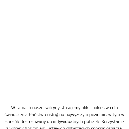
2026-06-15
3 MIN
Lęk przed technologią nie musi
blokować akceptacji AV – nowe
badania Łukasiewicz – PIMOT
i Łukasiewicz – ITECH w Scientific
Reports
W ramach naszej witryny stosujemy pliki cookies w celu
świadczenia Państwu usług na najwyższym poziomie, w tym w
sposób dostosowany do indywidualnych potrzeb. Korzystanie
z witryny bez zmiany ustawień dotyczących cookies oznacza,