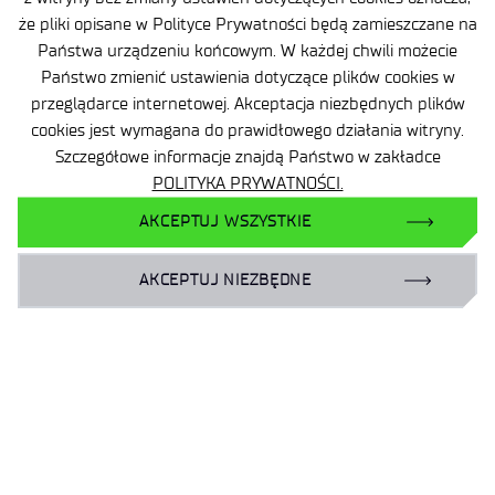
że pliki opisane w Polityce Prywatności będą zamieszczane na
Ochrona danych osobowych (RODO)
Państwa urządzeniu końcowym. W każdej chwili możecie
Deklaracja dostępności
Państwo zmienić ustawienia dotyczące plików cookies w
przeglądarce internetowej. Akceptacja niezbędnych plików
Polityka prywatności
cookies jest wymagana do prawidłowego działania witryny.
Szczegółowe informacje znajdą Państwo w zakładce
Zgłaszanie naruszeń prawa
POLITYKA PRYWATNOŚCI.
Plan równości (GEP)
AKCEPTUJ WSZYSTKIE
Skargi i odwołania
AKCEPTUJ NIEZBĘDNE
Zamówienia publiczne
Polityka Cookie