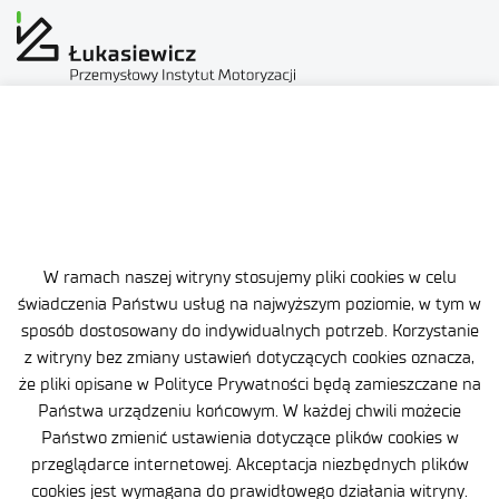
Ochrona danych osobowych (RODO)
Deklaracja dostępności
Polityka prywatności
W ramach naszej witryny stosujemy pliki cookies w celu
Zgłaszanie naruszeń prawa
świadczenia Państwu usług na najwyższym poziomie, w tym w
sposób dostosowany do indywidualnych potrzeb. Korzystanie
Plan równości (GEP)
z witryny bez zmiany ustawień dotyczących cookies oznacza,
że pliki opisane w Polityce Prywatności będą zamieszczane na
Skargi i odwołania
Państwa urządzeniu końcowym. W każdej chwili możecie
Zamówienia publiczne
Państwo zmienić ustawienia dotyczące plików cookies w
przeglądarce internetowej. Akceptacja niezbędnych plików
Polityka Cookie
cookies jest wymagana do prawidłowego działania witryny.