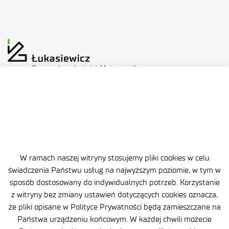
Ochrona danych osobowych (RODO)
Deklaracja dostępności
Polityka prywatności
W ramach naszej witryny stosujemy pliki cookies w celu
Zgłaszanie naruszeń prawa
świadczenia Państwu usług na najwyższym poziomie, w tym w
sposób dostosowany do indywidualnych potrzeb. Korzystanie
Plan równości (GEP)
z witryny bez zmiany ustawień dotyczących cookies oznacza,
że pliki opisane w Polityce Prywatności będą zamieszczane na
Skargi i odwołania
Państwa urządzeniu końcowym. W każdej chwili możecie