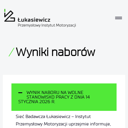
Wyniki naborów
WYNIK NABORU NA WOLNE
STANOWISKO PRACY Z DNIA 14
STYCZNIA 2026 R.
Sieć Badawcza Łukasiewicz – Instytut
Przemysłowy Motoryzacji uprzejmie informuje,