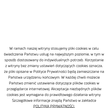
2023 R.
WYNIK NABORU NA WOLNE
STANOWISKO PRACY Z DNIA 2 CZERWCA
2023 R.
WYNIK NABORU NA WOLNE
STANOWISKO PRACY Z DNIA 2 CZERWCA
2023 R.
W ramach naszej witryny stosujemy pliki cookies w celu
świadczenia Państwu usług na najwyższym poziomie, w tym w
sposób dostosowany do indywidualnych potrzeb. Korzystanie
WYNIK NABORU NA WOLNE
z witryny bez zmiany ustawień dotyczących cookies oznacza,
STANOWISKO PRACY Z DNIA 5 MAJA
2023 R.
że pliki opisane w Polityce Prywatności będą zamieszczane na
Państwa urządzeniu końcowym. W każdej chwili możecie
Państwo zmienić ustawienia dotyczące plików cookies w
WYNIK NABORU NA WOLNE
przeglądarce internetowej. Akceptacja niezbędnych plików
STANOWISKO PRACY Z DNIA 5 MAJA
2023 R.
cookies jest wymagana do prawidłowego działania witryny.
Szczegółowe informacje znajdą Państwo w zakładce
POLITYKA PRYWATNOŚCI.