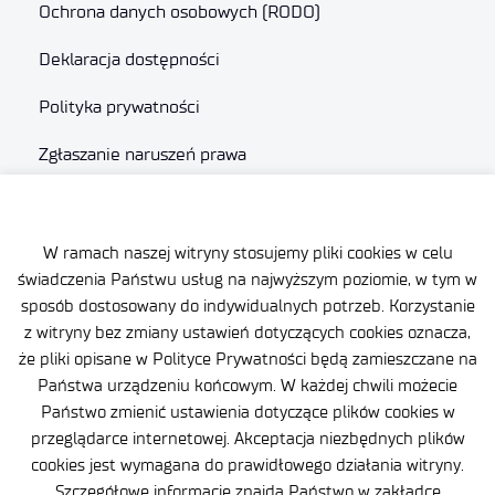
Ochrona danych osobowych (RODO)
Deklaracja dostępności
Polityka prywatności
Zgłaszanie naruszeń prawa
Plan równości (GEP)
Skargi i odwołania
W ramach naszej witryny stosujemy pliki cookies w celu
świadczenia Państwu usług na najwyższym poziomie, w tym w
Zamówienia publiczne
sposób dostosowany do indywidualnych potrzeb. Korzystanie
z witryny bez zmiany ustawień dotyczących cookies oznacza,
Polityka Cookie
że pliki opisane w Polityce Prywatności będą zamieszczane na
Państwa urządzeniu końcowym. W każdej chwili możecie
Państwo zmienić ustawienia dotyczące plików cookies w
przeglądarce internetowej. Akceptacja niezbędnych plików
cookies jest wymagana do prawidłowego działania witryny.
Szczegółowe informacje znajdą Państwo w zakładce