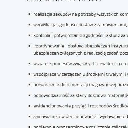
realizacja zakupów na potrzeby wszystkich komó
weryfikacja zgodności dostaw z zamówieniami,
kontrola i potwierdzanie zgodności faktur z z
koordynowanie i obsługa ubezpieczeń Instytutu
ubezpieczeń związanych z realizacją zadań poz
wsparcie procesów związanych z ewidencją i r
współpraca w zarządzaniu środkami trwałymi i w
prowadzenie dokumentacji magazynowej oraz
odpowiedzialność za stany ilościowe materia
ewidencjonowanie przyjęć i rozchodów środkó
zamawianie, ewidencjonowanie i wydawanie odz
pobieranie oraz terminowe rozliczanie zaliczek