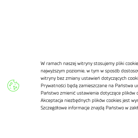
WYBRANI KANDYDACI:
W wyniku przeprowadzonej procedury została złoż
UZASADNIENIE:
Osoba ta w najwyższym stopniu spełniła wymagania
APLIKUJ TERAZ
W ramach naszej witryny stosujemy pliki cooki
najwyższym poziomie, w tym w sposób dostosow
witryny bez zmiany ustawień dotyczących cookie
Prywatności będą zamieszczane na Państwa ur
Państwo zmienić ustawienia dotyczące plików c
Akceptacja niezbędnych plików cookies jest w
Szczegółowe informacje znajdą Państwo w za