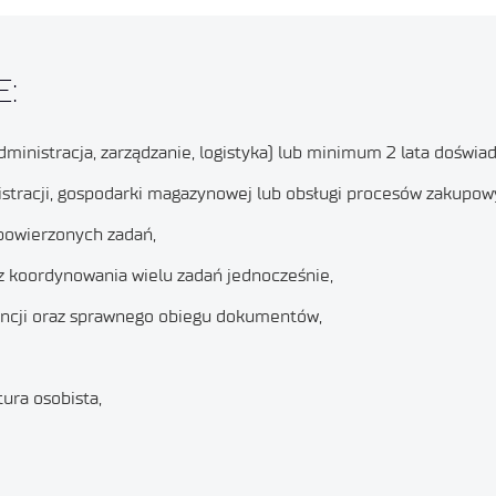
:
administracja, zarządzanie, logistyka) lub minimum 2 lata doś
istracji, gospodarki magazynowej lub obsługi procesów zakupow
 powierzonych zadań,
az koordynowania wielu zadań jednocześnie,
ncji oraz sprawnego obiegu dokumentów,
ura osobista,