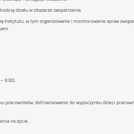
nością działu w obszarze zaopatrzenia,
ą Instytutu, w tym organizowanie i monitorowanie spraw zwią
ami.
– 9:00,
ku pracowników, dofinansowanie do wypoczynku dzieci pracowni
nia na życie,