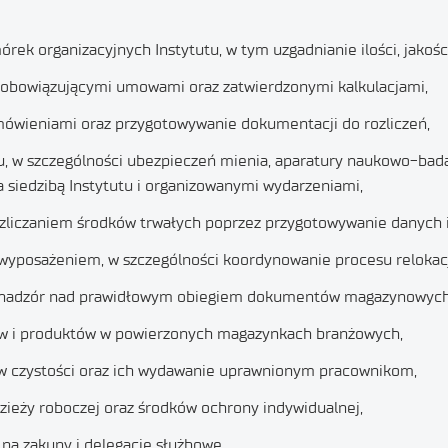
rek organizacyjnych Instytutu, w tym uzgadnianie ilości, jakoś
 obowiązującymi umowami oraz zatwierdzonymi kalkulacjami,
amówieniami oraz przygotowywanie dokumentacji do rozliczeń,
, w szczególności ubezpieczeń mienia, aparatury naukowo-badawc
a siedzibą Instytutu i organizowanymi wydarzeniami,
ozliczaniem środków trwałych poprzez przygotowywanie danych 
yposażeniem, w szczególności koordynowanie procesu relokacji, i
 nadzór nad prawidłowym obiegiem dokumentów magazynowych
łów i produktów w powierzonych magazynkach branżowych,
w czystości oraz ich wydawanie uprawnionym pracownikom,
ieży roboczej oraz środków ochrony indywidualnej,
 na zakupy i delegacje służbowe,