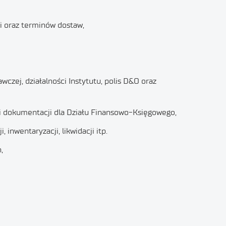
ci oraz terminów dostaw,
zej, działalności Instytutu, polis D&O oraz
i dokumentacji dla Działu Finansowo-Księgowego,
nwentaryzacji, likwidacji itp.
,