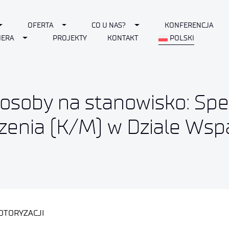
Toggle Dropdown
Toggle Dropdown
Toggle Dropdown
OFERTA
CO U NAS?
KONFERENCJA
Toggle Dropdown
IERA
PROJEKTY
KONTAKT
POLSKI
osoby na stanowisko: Spec
rzenia (K/M) w Dziale Wsp
OTORYZACJI