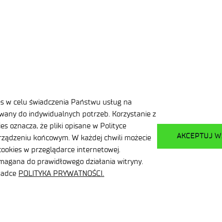
ona oferta Pani Monice Dąbrowskiej.
 Pracodawcy określone w treści ogłoszenia.
POWRÓT DO LISTY OFERT
PRZEJDŹ DO LISTY
es w celu świadczenia Państwu usług na
any do indywidualnych potrzeb. Korzystanie z
s oznacza, że pliki opisane w Polityce
AKCEPTUJ W
ządzeniu końcowym. W każdej chwili możecie
ookies w przeglądarce internetowej.
ymagana do prawidłowego działania witryny.
kładce
POLITYKA PRYWATNOŚCI.