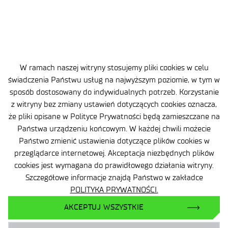
Ochrona danych osobowych (RODO)
Deklaracja dostępności
Polityka prywatności
Zgłaszanie naruszeń prawa
W ramach naszej witryny stosujemy pliki cookies w celu
świadczenia Państwu usług na najwyższym poziomie, w tym w
Plan równości (GEP)
sposób dostosowany do indywidualnych potrzeb. Korzystanie
z witryny bez zmiany ustawień dotyczących cookies oznacza,
Skargi i odwołania
że pliki opisane w Polityce Prywatności będą zamieszczane na
Państwa urządzeniu końcowym. W każdej chwili możecie
Zamówienia publiczne
Państwo zmienić ustawienia dotyczące plików cookies w
przeglądarce internetowej. Akceptacja niezbędnych plików
Polityka Cookie
cookies jest wymagana do prawidłowego działania witryny.
Szczegółowe informacje znajdą Państwo w zakładce
POLITYKA PRYWATNOŚCI.
AKCEPTUJ WSZYSTKIE