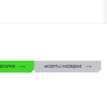
SZYSTKIE
AKCEPTUJ NIEZBĘDNE
Facebook
X
YouTube
LinkedIn