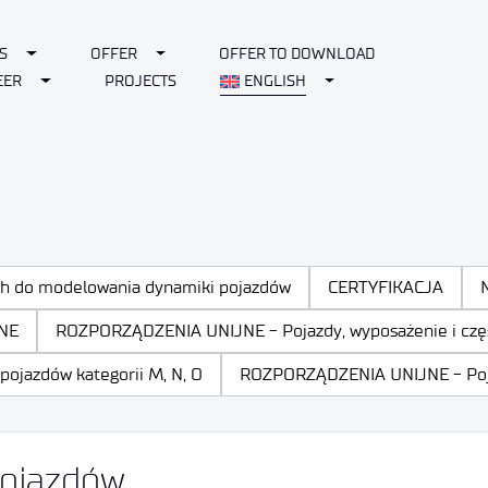
Toggle Dropdown
Toggle Dropdown
S
OFFER
OFFER TO DOWNLOAD
Toggle Dropdown
Toggle Dropdown
EER
PROJECTS
ENGLISH
ch do modelowania dynamiki pojazdów
CERTYFIKACJA
NE
ROZPORZĄDZENIA UNIJNE - Pojazdy, wyposażenie i częśc
ojazdów kategorii M, N, O
ROZPORZĄDZENIA UNIJNE - Pojazd
pojazdów