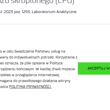
zu skroplonego (LPG)
U. 2023 poz. 1293, Laboratorium Analityczne
es w celu świadczenia Państwu usług na
any do indywidualnych potrzeb. Korzystanie z
s oznacza, że pliki opisane w Polityce
AKCEPTUJ W
ządzeniu końcowym. W każdej chwili możecie
ookies w przeglądarce internetowej.
ls
ymagana do prawidłowego działania witryny.
kładce
POLITYKA PRYWATNOŚCI.