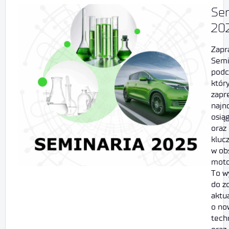
Se
20
Zapr
Semi
podc
któr
zapr
najn
osią
oraz
kluc
w ob
moto
To w
do z
aktu
o no
tech