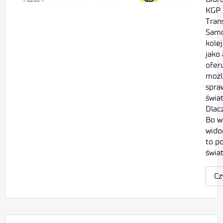
KGP 
Tran
Samo
kole
jako
ofer
możl
spra
świa
Dlac
Bo wi
wido
to p
świa
Cz