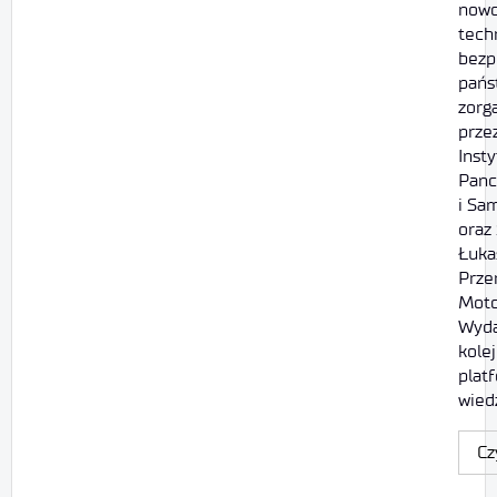
nowo
tech
bezp
pańs
zorg
prze
Insty
Panc
i Sa
oraz
Łuka
Prze
Moto
Wyda
kolej
plat
wied
Cz