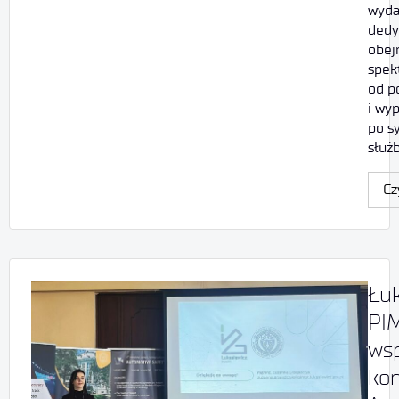
wyda
dedy
obej
spek
od p
i wy
po s
służ
Cz
Łuk
PI
ws
kon