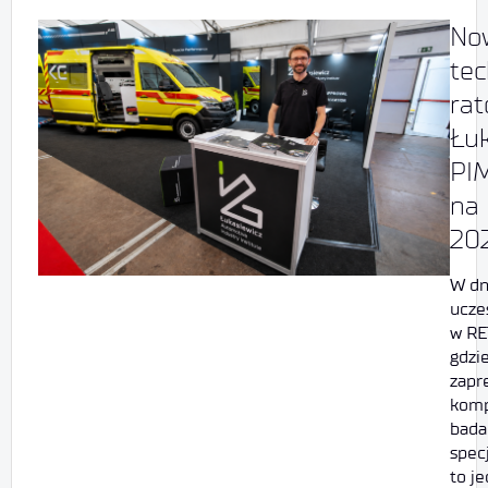
No
tec
rat
Łuk
PI
na
20
W dn
ucze
w RE
gdzi
zapr
komp
bada
spec
to j