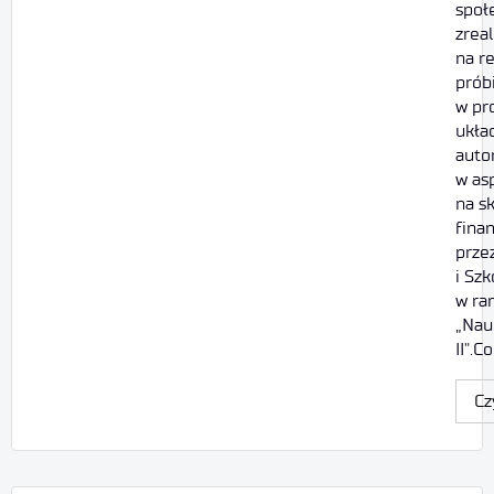
społ
zrea
na r
prób
w pr
ukła
auto
w as
na s
fina
prze
i Sz
w ra
„Nau
II".C
Cz