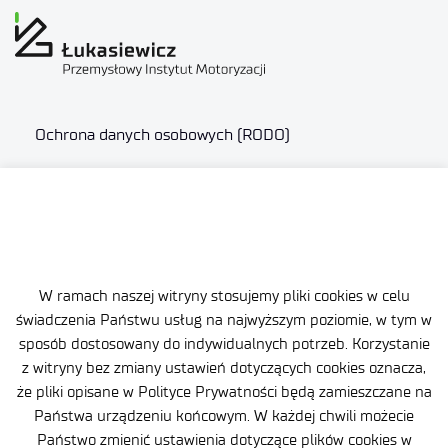
Ochrona danych osobowych (RODO)
Deklaracja dostępności
Polityka prywatności
Zgłaszanie naruszeń prawa
W ramach naszej witryny stosujemy pliki cookies w celu
Plan równości (GEP)
świadczenia Państwu usług na najwyższym poziomie, w tym w
sposób dostosowany do indywidualnych potrzeb. Korzystanie
Skargi i odwołania
z witryny bez zmiany ustawień dotyczących cookies oznacza,
Zamówienia publiczne
że pliki opisane w Polityce Prywatności będą zamieszczane na
Państwa urządzeniu końcowym. W każdej chwili możecie
Polityka Cookie
Państwo zmienić ustawienia dotyczące plików cookies w