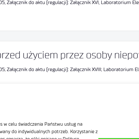
Załącznik do aktu (regulacji): Załącznik XVI, Laboratorium Elek
przed użyciem przez osoby niep
Załącznik do aktu (regulacji): Załącznik XVIII; Laboratorium Ele
2
«
1
3
4
5
»
es w celu świadczenia Państwu usług na
any do indywidualnych potrzeb. Korzystanie z