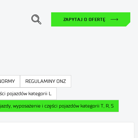
ZAPYTAJ O OFERTĘ
 Dropdown
NORMY
REGULAMINY ONZ
i pojazdów kategorii L
y, wyposażenie i części pojazdów kategorii T, R, S