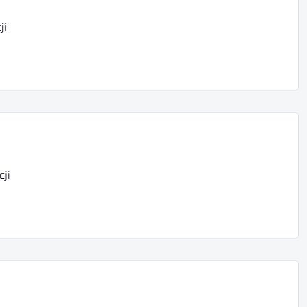
ji
cji