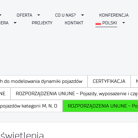
Toggle Dropdown
Toggle Dropdown
Toggle Dropdown
OFERTA
CO U NAS?
KONFERENCJA
Toggle Dropdown
Toggle
IERA
PROJEKTY
KONTAKT
POLSKI
ch do modelowania dynamiki pojazdów
CERTYFIKACJA
NE
ROZPORZĄDZENIA UNIJNE - Pojazdy, wyposażenie i częśc
ojazdów kategorii M, N, O
ROZPORZĄDZENIA UNIJNE - Pojazd
świetlenia