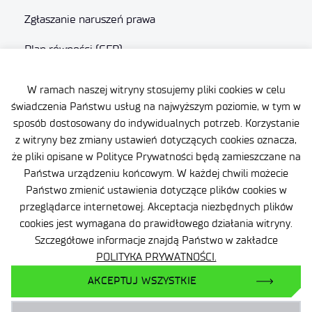
Zgłaszanie naruszeń prawa
Plan równości (GEP)
Skargi i odwołania
W ramach naszej witryny stosujemy pliki cookies w celu
świadczenia Państwu usług na najwyższym poziomie, w tym w
Zamówienia publiczne
sposób dostosowany do indywidualnych potrzeb. Korzystanie
Polityka Cookie
z witryny bez zmiany ustawień dotyczących cookies oznacza,
że pliki opisane w Polityce Prywatności będą zamieszczane na
Państwa urządzeniu końcowym. W każdej chwili możecie
Państwo zmienić ustawienia dotyczące plików cookies w
przeglądarce internetowej. Akceptacja niezbędnych plików
cookies jest wymagana do prawidłowego działania witryny.
Szczegółowe informacje znajdą Państwo w zakładce
POLITYKA PRYWATNOŚCI.
Facebook
AKCEPTUJ WSZYSTKIE
X
YouTube