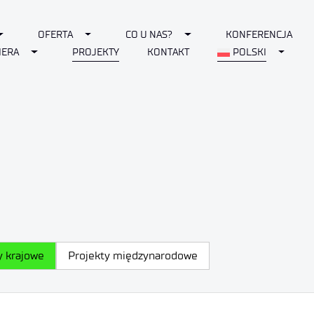
Toggle Dropdown
Toggle Dropdown
Toggle Dropdown
OFERTA
CO U NAS?
KONFERENCJA
Toggle Dropdown
Toggle
IERA
PROJEKTY
KONTAKT
POLSKI
y krajowe
Projekty międzynarodowe