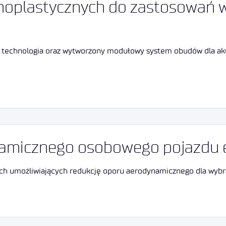
lastycznych do zastosowań w o
na technologia oraz wytworzony modułowy system obudów dla 
amicznego osobowego pojazdu e
ych umożliwiających redukcję oporu aerodynamicznego dla wybr