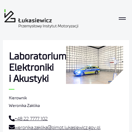
Laboratorium
Elektroniki
i Akustyki​
Kierownik
Weronika Zaklika
+48 22 7777 102
weronika.zaklika@pimot.lukasiewicz.gov.pl