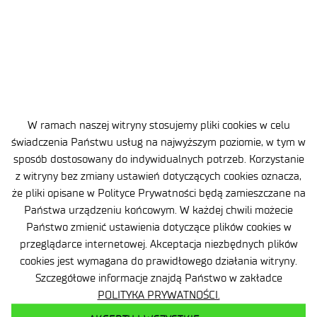
17025:2018-02.
W ramach naszej witryny stosujemy pliki cookies w celu
świadczenia Państwu usług na najwyższym poziomie, w tym w
sposób dostosowany do indywidualnych potrzeb. Korzystanie
z witryny bez zmiany ustawień dotyczących cookies oznacza,
Ochrona danych osobowych (RODO)
że pliki opisane w Polityce Prywatności będą zamieszczane na
Deklaracja dostępności
Państwa urządzeniu końcowym. W każdej chwili możecie
Państwo zmienić ustawienia dotyczące plików cookies w
Polityka prywatności
przeglądarce internetowej. Akceptacja niezbędnych plików
cookies jest wymagana do prawidłowego działania witryny.
Zgłaszanie naruszeń prawa
Szczegółowe informacje znajdą Państwo w zakładce
POLITYKA PRYWATNOŚCI.
Plan równości (GEP)