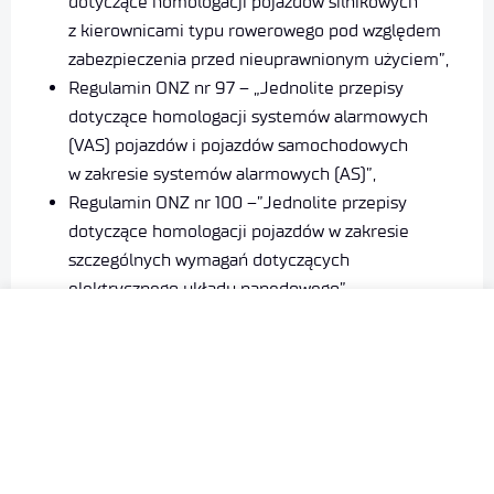
dotyczące homologacji pojazdów silnikowych
z kierownicami typu rowerowego pod względem
zabezpieczenia przed nieuprawnionym użyciem”,
Regulamin ONZ nr 97 – „Jednolite przepisy
dotyczące homologacji systemów alarmowych
(VAS) pojazdów i pojazdów samochodowych
w zakresie systemów alarmowych (AS)”,
Regulamin ONZ nr 100 –”Jednolite przepisy
dotyczące homologacji pojazdów w zakresie
szczególnych wymagań dotyczących
elektrycznego układu napędowego”,
Regulamin ONZ nr 116 – „Jednolite przepisy
techniczne dotyczące zabezpieczenia pojazdów
samochodowych przed nieuprawnionym użyciem”.
Laboratorium deklaruje, że usługi, które świadczy
w ramach swojej działalności laboratoryjnej,
realizowane są zgodnie z normą PN-EN ISO/IEC