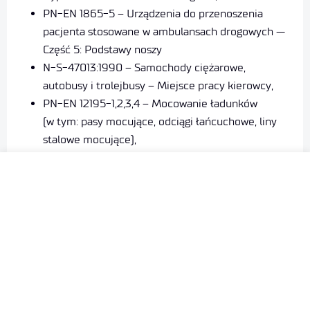
PN-EN 1865-5 – Urządzenia do przenoszenia
pacjenta stosowane w ambulansach drogowych —
Część 5: Podstawy noszy
N-S-47013:1990 – Samochody ciężarowe,
autobusy i trolejbusy – Miejsce pracy kierowcy,
PN-EN 12195-1,2,3,4 – Mocowanie ładunków
(w tym: pasy mocujące, odciągi łańcuchowe, liny
stalowe mocujące),
PN-EN 12640 – Mocowanie ładunków
na pojazdach drogowych – Punkty mocowania
na pojazdach używanych do przewozu towarów,
PN-EN 12641-2 – Intermodalne jednostki
ładunkowe i pojazdy do przewozu towarów —
Opończe — Część 2: Wymagania minimalne dla
opończy bocznych
PN-EN 12642 – Zabezpieczanie ładunków
na pojazdach drogowych – Konstrukcja nadwozi