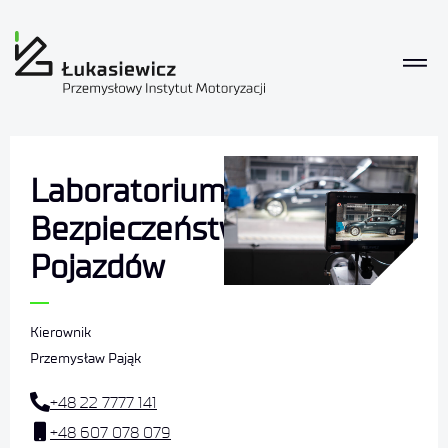
Laboratorium
Bezpieczeństwa
Pojazdów
Kierownik
Przemysław Pająk
+48 22 7777 141
+48 607 078 079