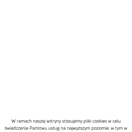
pojazdów do przewozu towarów (w zakresie
statycznym i dynamicznym),
ISO 27956 – Pojazdy drogowe – Zabezpieczanie
ładunków w samochodach dostawczych, · ISO
10542-1 – Wymagania projektowe i eksploatacyjne
dla mocowań szynowych wózków inwalidzkich
w podłodze (WTORS),
PN-S-48007:1997 – Pojazdy drogowe – Zamki
i zawiasy drzwi i pokryw oraz spinacze burt skrzyń
ładunkowych,
PN-ISO 3795 – Pojazdy drogowe oraz ciągniki,
maszyny rolnicze i leśne – Określanie palności
materiałów stosowanych wewnątrz pojazdów.
Warunki techniczne:
WT/059/PIMOT/22 – bagażniki i inne urządzenia
W ramach naszej witryny stosujemy pliki cookies w celu
świadczenia Państwu usług na najwyższym poziomie, w tym w
mocowane na pojazdach,