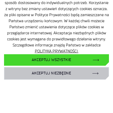
sposób dostosowany do indywidualnych potrzeb. Korzystanie
WT/008/PIMOT/18 – linki holownicze,
z witryny bez zmiany ustawień dotyczących cookies oznacza,
WT/108/PIMOT/16 – pokrowce siedzeń
że pliki opisane w Polityce Prywatności będą zamieszczane na
samochodów wyposażonych w boczne poduszki
Państwa urządzeniu końcowym. W każdej chwili możecie
powietrzne.
Państwo zmienić ustawienia dotyczące plików cookies w
przeglądarce internetowej. Akceptacja niezbędnych plików
cookies jest wymagana do prawidłowego działania witryny.
Szczegółowe informacje znajdą Państwo w zakładce
POLITYKA PRYWATNOŚCI.
AKCEPTUJ WSZYSTKIE
AKCEPTUJ NIEZBĘDNE
Ochrona danych osobowych (RODO)
Deklaracja dostępności
Polityka prywatności
Zgłaszanie naruszeń prawa