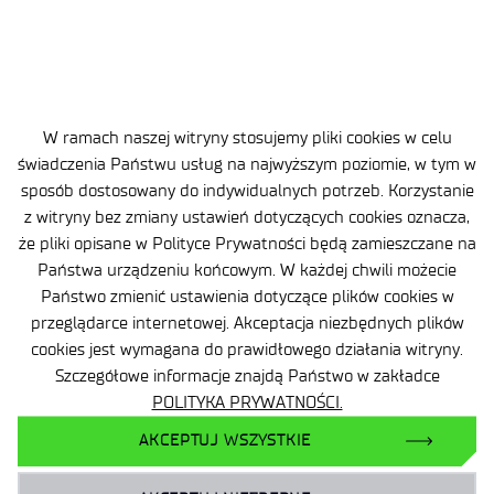
środowiskowych,
Normy Obronnej NO-23-A202 – Lądowe
pojazdy bojowe i wsparcia. Brodzenie
i pływanie. Wymagania ogólne,
Normy Obronnej NO-25-A200 – Wojskowe
W ramach naszej witryny stosujemy pliki cookies w celu
pojazdy samochodowe. Wyposażenie.
świadczenia Państwu usług na najwyższym poziomie, w tym w
sposób dostosowany do indywidualnych potrzeb. Korzystanie
Laboratorium deklaruje, że usługi, które świadczy
z witryny bez zmiany ustawień dotyczących cookies oznacza,
w ramach swojej działalności laboratoryjnej,
że pliki opisane w Polityce Prywatności będą zamieszczane na
realizowane są zgodnie z normą PN-EN ISO/IEC
Państwa urządzeniu końcowym. W każdej chwili możecie
17025:2018-02.
Państwo zmienić ustawienia dotyczące plików cookies w
przeglądarce internetowej. Akceptacja niezbędnych plików
cookies jest wymagana do prawidłowego działania witryny.
Szczegółowe informacje znajdą Państwo w zakładce
POLITYKA PRYWATNOŚCI.
AKCEPTUJ WSZYSTKIE