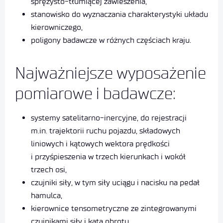
sprężysto-tłumiącej zawieszenia,
stanowisko do wyznaczania charakterystyki układu
kierowniczego,
poligony badawcze w różnych częściach kraju.
Najważniejsze wyposażenie
pomiarowe i badawcze:
systemy satelitarno-inercyjne, do rejestracji
m.in. trajektorii ruchu pojazdu, składowych
liniowych i kątowych wektora prędkości
i przyśpieszenia w trzech kierunkach i wokół
trzech osi,
czujniki siły, w tym siły uciągu i nacisku na pedał
hamulca,
kierownice tensometryczne ze zintegrowanymi
czujnikami siły i kąta obrotu,