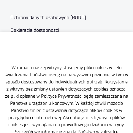
Ochrona danych osobowych (RODO)
Deklaracja dostępności
Polityka prywatności
Zgłaszanie naruszeń prawa
W ramach naszej witryny stosujemy pliki cookies w celu
Plan równości (GEP)
świadczenia Państwu usług na najwyższym poziomie, w tym w
Skargi i odwołania
sposób dostosowany do indywidualnych potrzeb. Korzystanie
z witryny bez zmiany ustawień dotyczących cookies oznacza,
Zamówienia publiczne
że pliki opisane w Polityce Prywatności będą zamieszczane na
Państwa urządzeniu końcowym. W każdej chwili możecie
Polityka Cookie
Państwo zmienić ustawienia dotyczące plików cookies w
przeglądarce internetowej. Akceptacja niezbędnych plików
cookies jest wymagana do prawidłowego działania witryny.
Szczegółowe informacje znajdą Państwo w zakładce