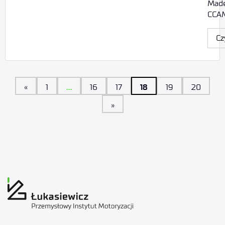
Made
CCAM
Cz
…
18
«
1
16
17
19
20
»