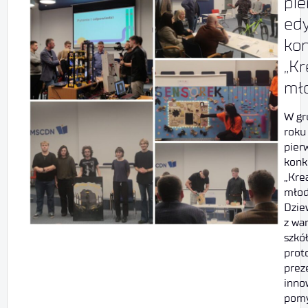
pie
edy
ko
„K
mło
W gr
roku 
pierw
konk
„Kre
młod
Dzie
z wa
szkó
prot
prez
inno
pomy