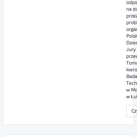
odpo
na z
prze
prob
orga
Pols
Dziec
Jury
prze
Toma
kier
Bada
Tech
w Mo
w Łu
Cz