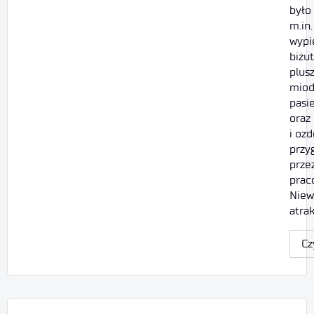
było
m.in
wypie
biżut
plus
miod
pasie
oraz
i oz
przy
prze
prac
Niew
atra
Cz