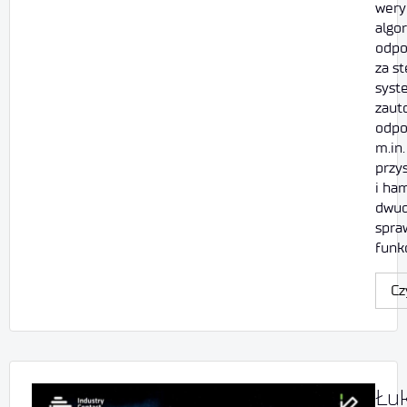
wery
algo
odpo
za s
syst
zaut
odpo
m.in.
przy
i ha
dwud
spra
funk
Cz
Łuk